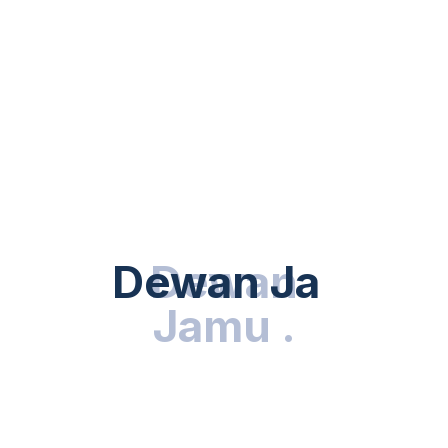
BERITA
Dewan Jamu Indonesia Kunjungan Ke
Kemenkraf
UPDATED: 24 MAY, 2026
Dewan Jamu
Dewan
.
Jamu
.