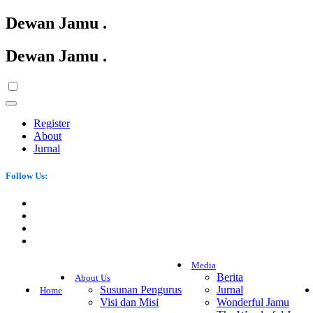
Dewan Jamu
.
Dewan Jamu
.
Register
About
Jurnal
Follow Us:
Media
Berita
About Us
Susunan Pengurus
Jurnal
Home
Visi dan Misi
Wonderful Jamu