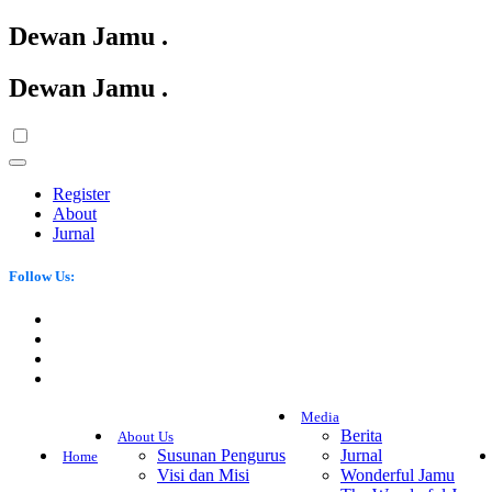
Dewan Jamu
.
Dewan Jamu
.
Register
About
Jurnal
Follow Us:
Media
Berita
About Us
Susunan Pengurus
Jurnal
Home
Visi dan Misi
Wonderful Jamu