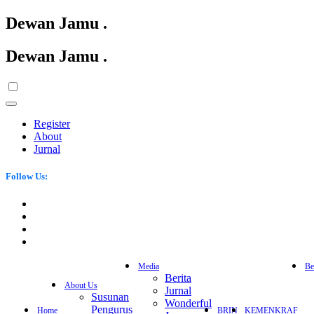
Dewan Jamu
.
Dewan Jamu
.
Register
About
Jurnal
Follow Us:
Media
Be
Berita
About Us
Jurnal
Susunan
Wonderful
Pengurus
Home
BRIN
KEMENKRAF