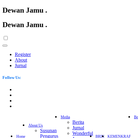
Dewan Jamu
.
Dewan Jamu
.
Register
About
Jurnal
Follow Us:
Media
Be
Berita
About Us
Jurnal
Susunan
Wonderful
Pengurus
Home
BRIN
KEMENKRAF