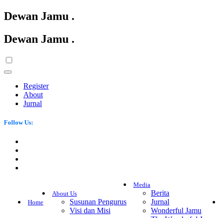
Dewan Jamu
.
Dewan Jamu
.
Register
About
Jurnal
Follow Us:
Media
Berita
About Us
Susunan Pengurus
Jurnal
Home
Visi dan Misi
Wonderful Jamu