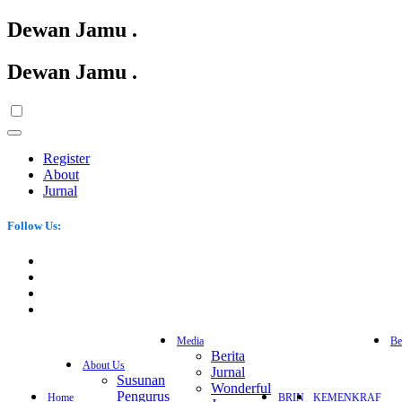
Dewan Jamu
.
Dewan Jamu
.
Register
About
Jurnal
Follow Us:
Media
Be
Berita
About Us
Jurnal
Susunan
Wonderful
Pengurus
Home
BRIN
KEMENKRAF