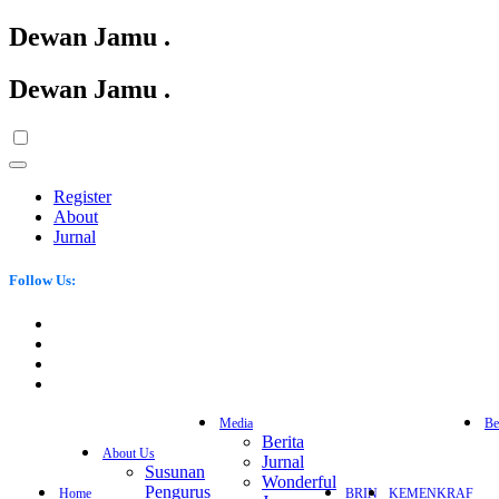
Dewan Jamu
.
Dewan Jamu
.
Register
About
Jurnal
Follow Us:
Media
Be
Berita
About Us
Jurnal
Susunan
Wonderful
Pengurus
Home
BRIN
KEMENKRAF