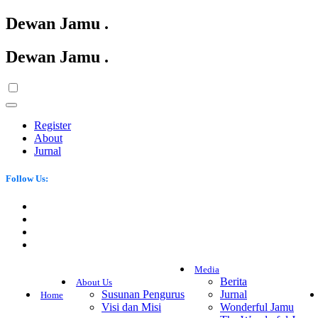
Dewan Jamu
.
Dewan Jamu
.
Register
About
Jurnal
Follow Us:
Media
Berita
About Us
Susunan Pengurus
Jurnal
Home
Visi dan Misi
Wonderful Jamu