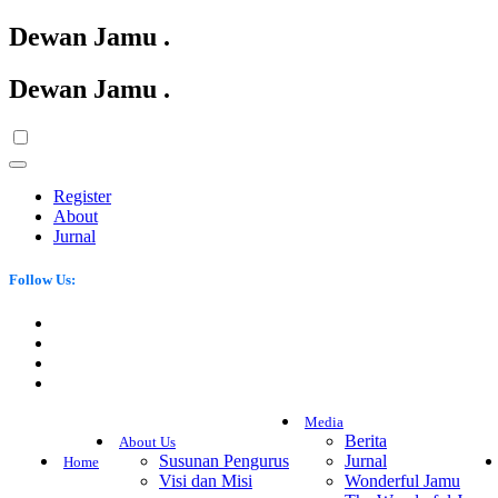
Dewan Jamu
.
Dewan Jamu
.
Register
About
Jurnal
Follow Us:
Media
Berita
About Us
Susunan Pengurus
Jurnal
Home
Visi dan Misi
Wonderful Jamu