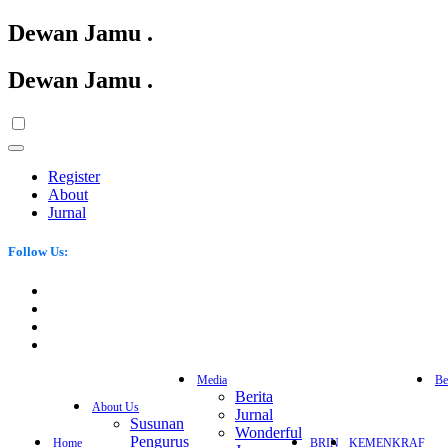
Dewan Jamu
.
Dewan Jamu
.
Register
About
Jurnal
Follow Us:
Media
Be
Berita
About Us
Jurnal
Susunan
Wonderful
Pengurus
Home
BRIN
KEMENKRAF