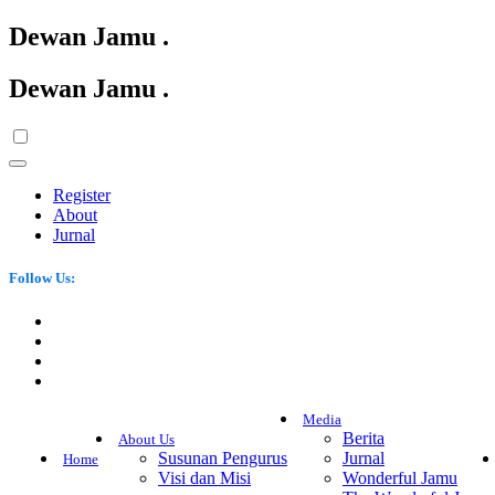
Dewan Jamu
.
Dewan Jamu
.
Register
About
Jurnal
Follow Us:
Media
Berita
About Us
Susunan Pengurus
Jurnal
Home
Visi dan Misi
Wonderful Jamu